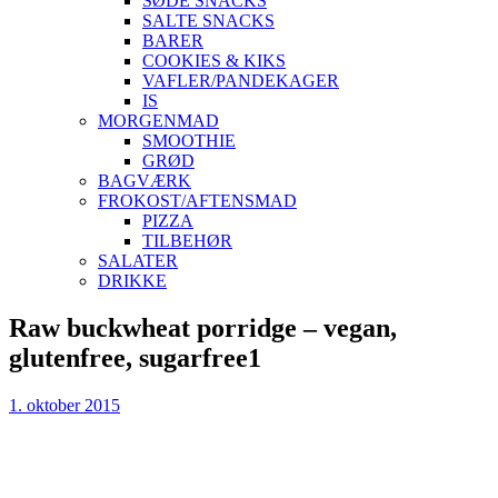
SØDE SNACKS
SALTE SNACKS
BARER
COOKIES & KIKS
VAFLER/PANDEKAGER
IS
MORGENMAD
SMOOTHIE
GRØD
BAGVÆRK
FROKOST/AFTENSMAD
PIZZA
TILBEHØR
SALATER
DRIKKE
Skip
Raw buckwheat porridge – vegan,
to
glutenfree, sugarfree1
content
1. oktober 2015