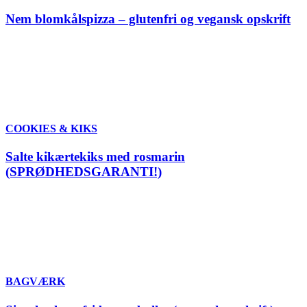
Nem blomkålspizza – glutenfri og vegansk opskrift
COOKIES & KIKS
Salte kikærtekiks med rosmarin
(SPRØDHEDSGARANTI!)
BAGVÆRK