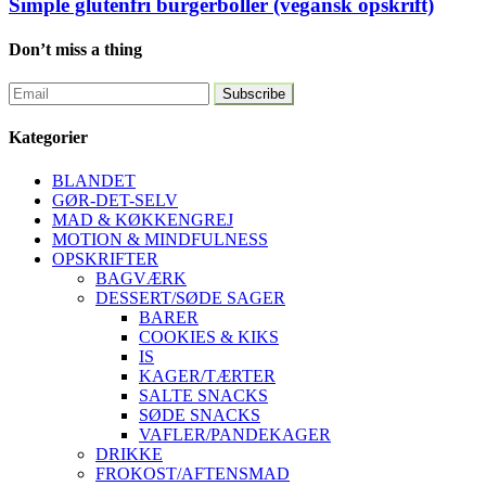
Simple glutenfri burgerboller (vegansk opskrift)
Don’t miss a thing
Kategorier
BLANDET
GØR-DET-SELV
MAD & KØKKENGREJ
MOTION & MINDFULNESS
OPSKRIFTER
BAGVÆRK
DESSERT/SØDE SAGER
BARER
COOKIES & KIKS
IS
KAGER/TÆRTER
SALTE SNACKS
SØDE SNACKS
VAFLER/PANDEKAGER
DRIKKE
FROKOST/AFTENSMAD