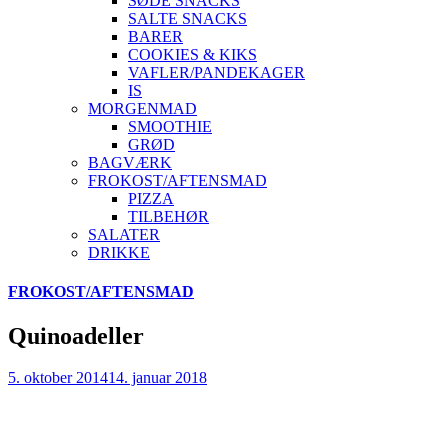
SØDE SNACKS
SALTE SNACKS
BARER
COOKIES & KIKS
VAFLER/PANDEKAGER
IS
MORGENMAD
SMOOTHIE
GRØD
BAGVÆRK
FROKOST/AFTENSMAD
PIZZA
TILBEHØR
SALATER
DRIKKE
Skip
FROKOST/AFTENSMAD
to
content
Quinoadeller
5. oktober 2014
14. januar 2018