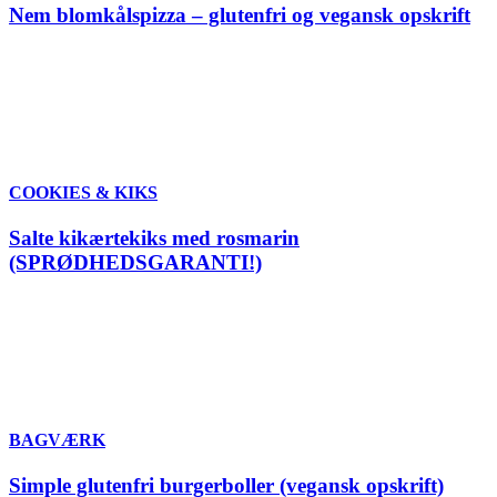
Nem blomkålspizza – glutenfri og vegansk opskrift
COOKIES & KIKS
Salte kikærtekiks med rosmarin
(SPRØDHEDSGARANTI!)
BAGVÆRK
Simple glutenfri burgerboller (vegansk opskrift)