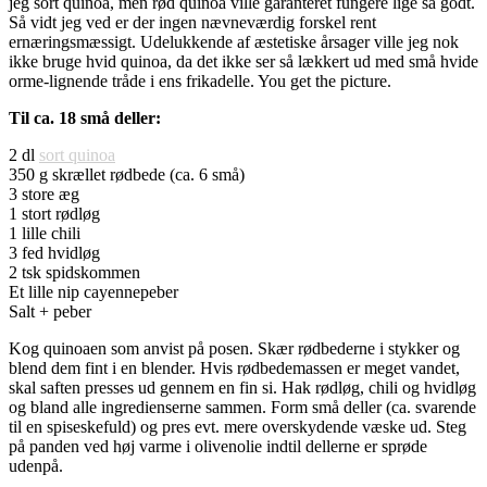
jeg sort quinoa, men rød quinoa ville garanteret fungere lige så godt.
Så vidt jeg ved er der ingen nævneværdig forskel rent
ernæringsmæssigt. Udelukkende af æstetiske årsager ville jeg nok
ikke bruge hvid quinoa, da det ikke ser så lækkert ud med små hvide
orme-lignende tråde i ens frikadelle. You get the picture.
Til ca. 18 små deller:
2 dl
sort quinoa
350 g skrællet rødbede (ca. 6 små)
3 store æg
1 stort rødløg
1 lille chili
3 fed hvidløg
2 tsk spidskommen
Et lille nip cayennepeber
Salt + peber
Kog quinoaen som anvist på posen. Skær rødbederne i stykker og
blend dem fint i en blender. Hvis rødbedemassen er meget vandet,
skal saften presses ud gennem en fin si. Hak rødløg, chili og hvidløg
og bland alle ingredienserne sammen. Form små deller (ca. svarende
til en spiseskefuld) og pres evt. mere overskydende væske ud. Steg
på panden ved høj varme i olivenolie indtil dellerne er sprøde
udenpå.