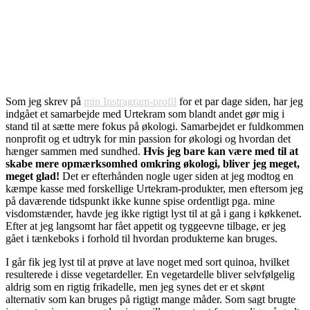
Som jeg skrev på
min Instragram-profil
for et par dage siden, har jeg
indgået et samarbejde med Urtekram som blandt andet gør mig i
stand til at sætte mere fokus på økologi. Samarbejdet er fuldkommen
nonprofit og et udtryk for min passion for økologi og hvordan det
hænger sammen med sundhed.
Hvis jeg bare kan være med til at
skabe mere opmærksomhed omkring økologi, bliver jeg meget,
meget glad!
Det er efterhånden nogle uger siden at jeg modtog en
kæmpe kasse med forskellige Urtekram-produkter, men eftersom jeg
på daværende tidspunkt ikke kunne spise ordentligt pga. mine
visdomstænder, havde jeg ikke rigtigt lyst til at gå i gang i køkkenet.
Efter at jeg langsomt har fået appetit og tyggeevne tilbage, er jeg
gået i tænkeboks i forhold til hvordan produkterne kan bruges.
I går fik jeg lyst til at prøve at lave noget med sort quinoa, hvilket
resulterede i disse vegetardeller. En vegetardelle bliver selvfølgelig
aldrig som en rigtig frikadelle, men jeg synes det er et skønt
alternativ som kan bruges på rigtigt mange måder. Som sagt brugte