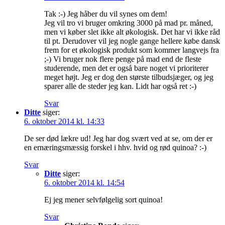
Tak :-) Jeg håber du vil synes om dem!
Jeg vil tro vi bruger omkring 3000 på mad pr. måned,
men vi køber slet ikke alt økologisk. Det har vi ikke råd
til pt. Derudover vil jeg nogle gange hellere købe dansk
frem for et økologisk produkt som kommer langvejs fra
;-) Vi bruger nok flere penge på mad end de fleste
studerende, men det er også bare noget vi prioriterer
meget højt. Jeg er dog den største tilbudsjæger, og jeg
sparer alle de steder jeg kan. Lidt har også ret :-)
Svar
Ditte
siger:
6. oktober 2014 kl. 14:33
De ser død lækre ud! Jeg har dog svært ved at se, om der er
en ernæringsmæssig forskel i hhv. hvid og rød quinoa? :-)
Svar
Ditte
siger:
6. oktober 2014 kl. 14:54
Ej jeg mener selvfølgelig sort quinoa!
Svar