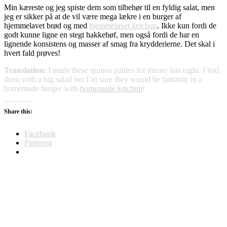
Min kæreste og jeg spiste dem som tilbehør til en fyldig salat, men
jeg er sikker på at de vil være mega lækre i en burger af
hjemmelavet brød og med
hjemmelavet ketchup
. Ikke kun fordi de
godt kunne ligne en stegt hakkebøf, men også fordi de har en
lignende konsistens og masser af smag fra krydderierne. Det skal i
hvert fald prøves!
Translation:
I made these quinoa patties for dinner last night. I had
them with a big salad but I’m sure they would be fantastic in a
homemade burger with
homemade ketchup
!
Share this:
Facebook
Pinterest