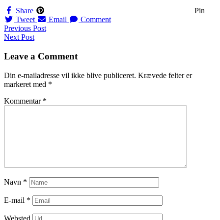
Share
Pin
Tweet
Email
Comment
Navigation
Previous Post
Next Post
til
indlæg
Leave a Comment
Din e-mailadresse vil ikke blive publiceret.
Krævede felter er
markeret med
*
Kommentar
*
Navn
*
E-mail
*
Websted