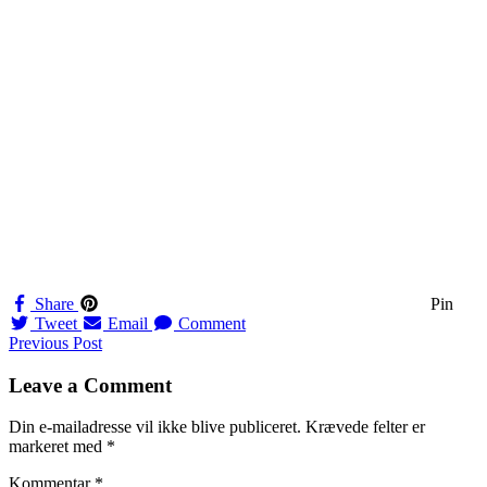
Share
Pin
Tweet
Email
Comment
Navigation
Previous Post
til
Leave a Comment
indlæg
Din e-mailadresse vil ikke blive publiceret.
Krævede felter er
markeret med
*
Kommentar
*