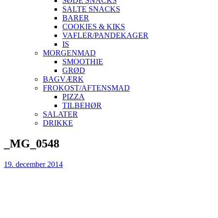
SØDE SNACKS
SALTE SNACKS
BARER
COOKIES & KIKS
VAFLER/PANDEKAGER
IS
MORGENMAD
SMOOTHIE
GRØD
BAGVÆRK
FROKOST/AFTENSMAD
PIZZA
TILBEHØR
SALATER
DRIKKE
Skip
_MG_0548
to
content
19. december 2014