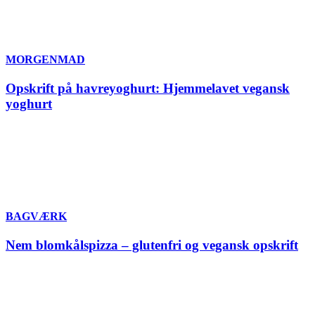
MORGENMAD
Opskrift på havreyoghurt: Hjemmelavet vegansk
yoghurt
BAGVÆRK
Nem blomkålspizza – glutenfri og vegansk opskrift