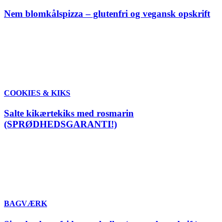
Nem blomkålspizza – glutenfri og vegansk opskrift
COOKIES & KIKS
Salte kikærtekiks med rosmarin
(SPRØDHEDSGARANTI!)
BAGVÆRK