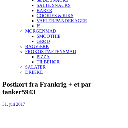
SØDE SNACKS
SALTE SNACKS
BARER
COOKIES & KIKS
VAFLER/PANDEKAGER
IS
MORGENMAD
SMOOTHIE
GRØD
BAGVÆRK
FROKOST/AFTENSMAD
PIZZA
TILBEHØR
SALATER
DRIKKE
Skip
Postkort fra Frankrig + et par
to
tanker5943
content
31. juli 2017