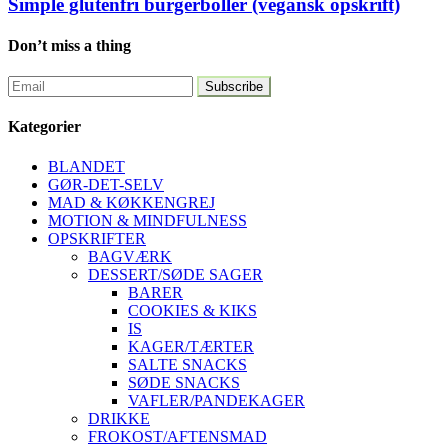
Simple glutenfri burgerboller (vegansk opskrift)
Don’t miss a thing
Kategorier
BLANDET
GØR-DET-SELV
MAD & KØKKENGREJ
MOTION & MINDFULNESS
OPSKRIFTER
BAGVÆRK
DESSERT/SØDE SAGER
BARER
COOKIES & KIKS
IS
KAGER/TÆRTER
SALTE SNACKS
SØDE SNACKS
VAFLER/PANDEKAGER
DRIKKE
FROKOST/AFTENSMAD