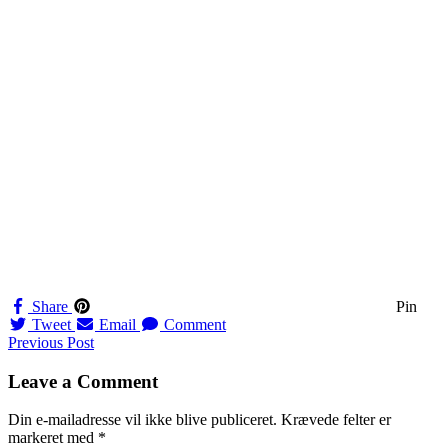
Share
Pin
Tweet
Email
Comment
Navigation
Previous Post
til
Leave a Comment
indlæg
Din e-mailadresse vil ikke blive publiceret.
Krævede felter er
markeret med
*