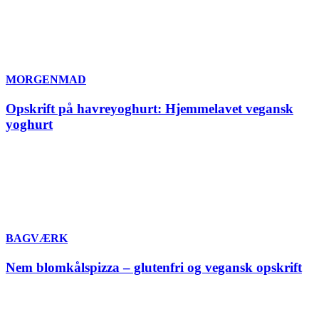
MORGENMAD
Opskrift på havreyoghurt: Hjemmelavet vegansk
yoghurt
BAGVÆRK
Nem blomkålspizza – glutenfri og vegansk opskrift