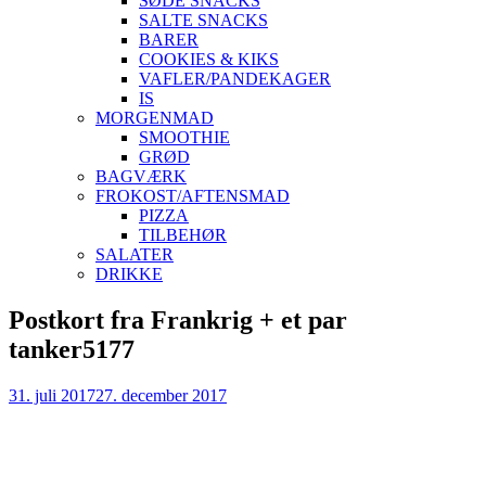
SØDE SNACKS
SALTE SNACKS
BARER
COOKIES & KIKS
VAFLER/PANDEKAGER
IS
MORGENMAD
SMOOTHIE
GRØD
BAGVÆRK
FROKOST/AFTENSMAD
PIZZA
TILBEHØR
SALATER
DRIKKE
Skip
Postkort fra Frankrig + et par
to
tanker5177
content
31. juli 2017
27. december 2017