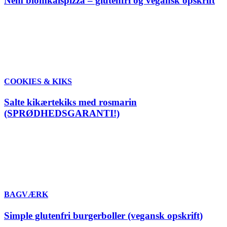
Nem blomkålspizza – glutenfri og vegansk opskrift
COOKIES & KIKS
Salte kikærtekiks med rosmarin
(SPRØDHEDSGARANTI!)
BAGVÆRK
Simple glutenfri burgerboller (vegansk opskrift)