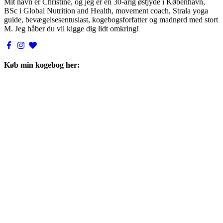
Mit navn er Christine, og jeg er en 30-årig østjyde i København,
BSc i Global Nutrition and Health, movement coach, Strala yoga
guide, bevægelsesentusiast, kogebogsforfatter og madnørd med stort
M. Jeg håber du vil kigge dig lidt omkring!
Køb min kogebog her: