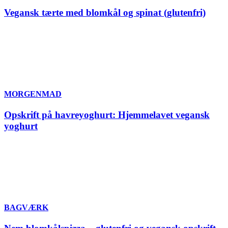
Vegansk tærte med blomkål og spinat (glutenfri)
MORGENMAD
Opskrift på havreyoghurt: Hjemmelavet vegansk
yoghurt
BAGVÆRK