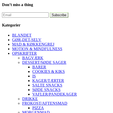
Don’t miss a thing
Kategorier
BLANDET
GØR-DET-SELV
MAD & KØKKENGREJ
MOTION & MINDFULNESS
OPSKRIFTER
BAGVÆRK
DESSERT/SØDE SAGER
BARER
COOKIES & KIKS
IS
KAGER/TÆRTER
SALTE SNACKS
SØDE SNACKS
VAFLER/PANDEKAGER
DRIKKE
FROKOST/AFTENSMAD
PIZZA
MORGENMAD