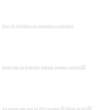
First off: Dit behov for restitution er selvfølgel
Hvad siger du til det her: Solskin, smukke omgivel
Jeg hopper lige med på 2016-trenden 🤠 Måske du lær