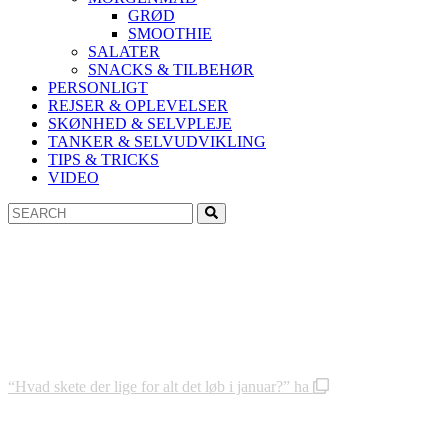
GRØD
SMOOTHIE
SALATER
SNACKS & TILBEHØR
PERSONLIGT
REJSER & OPLEVELSER
SKØNHED & SELVPLEJE
TANKER & SELVUDVIKLING
TIPS & TRICKS
VIDEO
Search
Search
for:
“Hvad skete der lige for alt det løb i januar?” ha