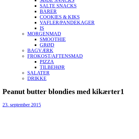
SØDE SNACKS
SALTE SNACKS
BARER
COOKIES & KIKS
VAFLER/PANDEKAGER
IS
MORGENMAD
SMOOTHIE
GRØD
BAGVÆRK
FROKOST/AFTENSMAD
PIZZA
TILBEHØR
SALATER
DRIKKE
Skip
Peanut butter blondies med kikærter1
to
content
23. september 2015