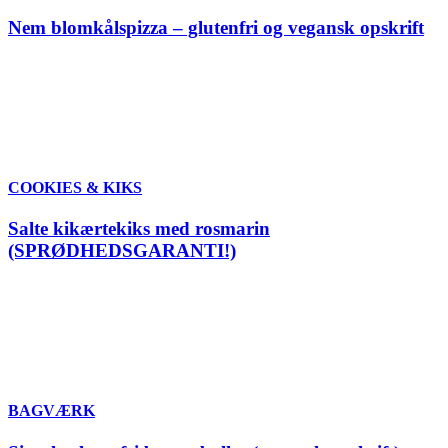
Nem blomkålspizza – glutenfri og vegansk opskrift
COOKIES & KIKS
Salte kikærtekiks med rosmarin
(SPRØDHEDSGARANTI!)
BAGVÆRK