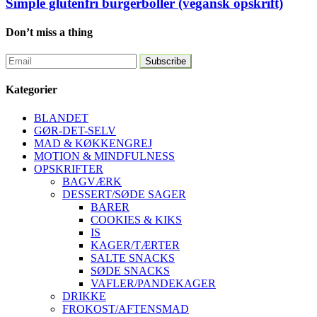
Simple glutenfri burgerboller (vegansk opskrift)
Don’t miss a thing
Kategorier
BLANDET
GØR-DET-SELV
MAD & KØKKENGREJ
MOTION & MINDFULNESS
OPSKRIFTER
BAGVÆRK
DESSERT/SØDE SAGER
BARER
COOKIES & KIKS
IS
KAGER/TÆRTER
SALTE SNACKS
SØDE SNACKS
VAFLER/PANDEKAGER
DRIKKE
FROKOST/AFTENSMAD