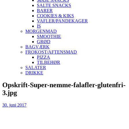
SØDE SNACKS
SALTE SNACKS
BARER
COOKIES & KIKS
VAFLER/PANDEKAGER
IS
MORGENMAD
SMOOTHIE
GRØD
BAGVÆRK
FROKOST/AFTENSMAD
PIZZA
TILBEHØR
SALATER
DRIKKE
Skip
Opskrift-Super-nemme-falafler-glutenfri-
to
3.jpg
content
30. juni 2017