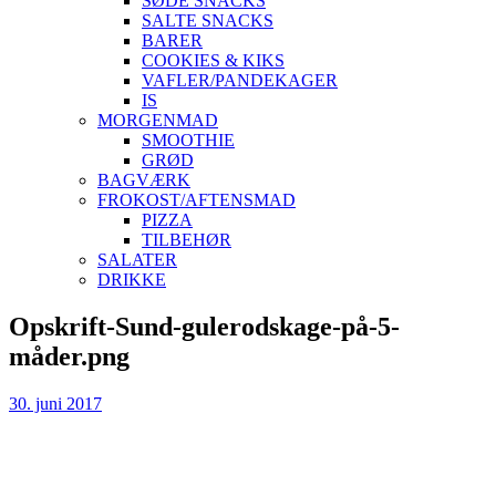
SØDE SNACKS
SALTE SNACKS
BARER
COOKIES & KIKS
VAFLER/PANDEKAGER
IS
MORGENMAD
SMOOTHIE
GRØD
BAGVÆRK
FROKOST/AFTENSMAD
PIZZA
TILBEHØR
SALATER
DRIKKE
Skip
Opskrift-Sund-gulerodskage-på-5-
to
måder.png
content
30. juni 2017