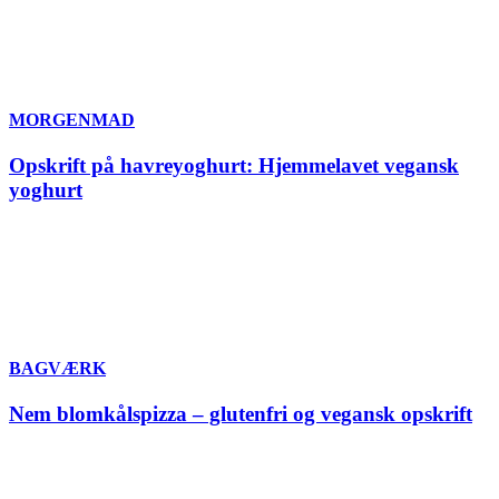
MORGENMAD
Opskrift på havreyoghurt: Hjemmelavet vegansk
yoghurt
BAGVÆRK
Nem blomkålspizza – glutenfri og vegansk opskrift