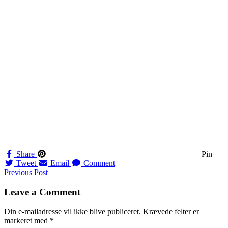
Share
Pin
Tweet
Email
Comment
Navigation
Previous Post
til
Leave a Comment
indlæg
Din e-mailadresse vil ikke blive publiceret.
Krævede felter er
markeret med
*