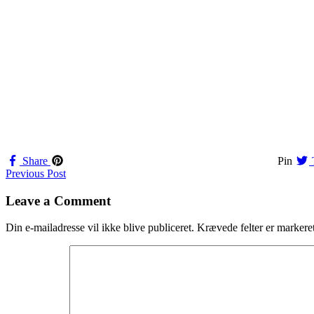
Share
Pin
Navigation
Previous Post
til
Leave a Comment
indlæg
Din e-mailadresse vil ikke blive publiceret.
Krævede felter er marker