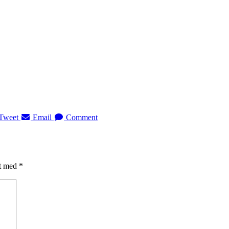
Tweet
Email
Comment
et med
*