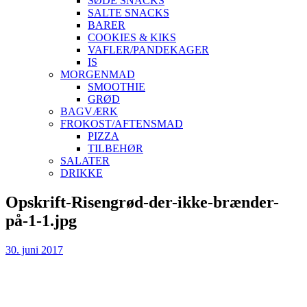
SØDE SNACKS
SALTE SNACKS
BARER
COOKIES & KIKS
VAFLER/PANDEKAGER
IS
MORGENMAD
SMOOTHIE
GRØD
BAGVÆRK
FROKOST/AFTENSMAD
PIZZA
TILBEHØR
SALATER
DRIKKE
Skip
Opskrift-Risengrød-der-ikke-brænder-
to
på-1-1.jpg
content
30. juni 2017