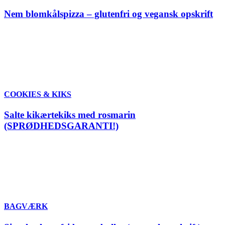
Nem blomkålspizza – glutenfri og vegansk opskrift
COOKIES & KIKS
Salte kikærtekiks med rosmarin
(SPRØDHEDSGARANTI!)
BAGVÆRK