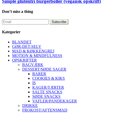
Simple glutenfri burgerboller (vegansk opskrift)
Don’t miss a thing
Kategorier
BLANDET
GØR-DET-SELV
MAD & KØKKENGREJ
MOTION & MINDFULNESS
OPSKRIFTER
BAGVÆRK
DESSERT/SØDE SAGER
BARER
COOKIES & KIKS
IS
KAGER/TÆRTER
SALTE SNACKS
SØDE SNACKS
VAFLER/PANDEKAGER
DRIKKE
FROKOST/AFTENSMAD