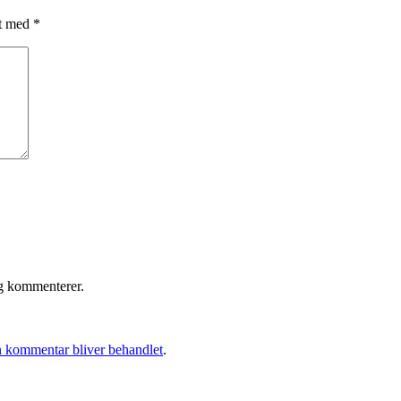
et med
*
eg kommenterer.
 kommentar bliver behandlet
.