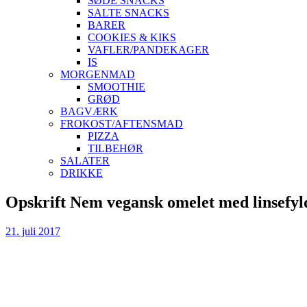
SØDE SNACKS
SALTE SNACKS
BARER
COOKIES & KIKS
VAFLER/PANDEKAGER
IS
MORGENMAD
SMOOTHIE
GRØD
BAGVÆRK
FROKOST/AFTENSMAD
PIZZA
TILBEHØR
SALATER
DRIKKE
Skip
Opskrift Nem vegansk omelet med linsefyl
to
content
21. juli 2017