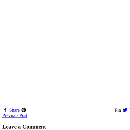
Share
Pin
Navigation
Previous Post
til
Leave a Comment