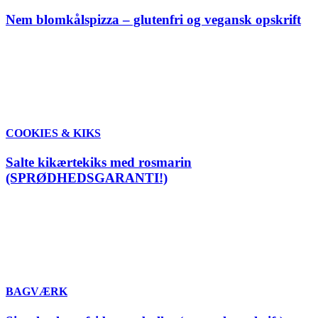
Nem blomkålspizza – glutenfri og vegansk opskrift
COOKIES & KIKS
Salte kikærtekiks med rosmarin
(SPRØDHEDSGARANTI!)
BAGVÆRK