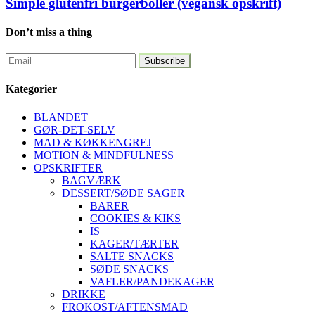
Simple glutenfri burgerboller (vegansk opskrift)
Don’t miss a thing
Kategorier
BLANDET
GØR-DET-SELV
MAD & KØKKENGREJ
MOTION & MINDFULNESS
OPSKRIFTER
BAGVÆRK
DESSERT/SØDE SAGER
BARER
COOKIES & KIKS
IS
KAGER/TÆRTER
SALTE SNACKS
SØDE SNACKS
VAFLER/PANDEKAGER
DRIKKE
FROKOST/AFTENSMAD