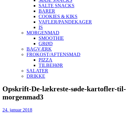
SØDE SNACKS
SALTE SNACKS
BARER
COOKIES & KIKS
VAFLER/PANDEKAGER
IS
MORGENMAD
SMOOTHIE
GRØD
BAGVÆRK
FROKOST/AFTENSMAD
PIZZA
TILBEHØR
SALATER
DRIKKE
Skip
Opskrift-De-lækreste-søde-kartofler-til-
to
morgenmad3
content
24. januar 2018