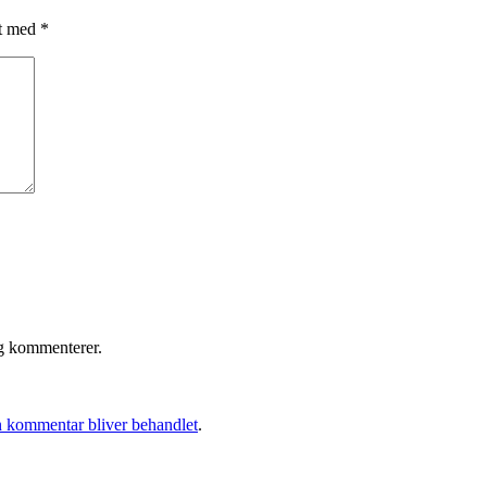
et med
*
eg kommenterer.
 kommentar bliver behandlet
.