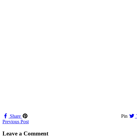
Share
Pin
Navigation
Previous Post
til
Leave a Comment