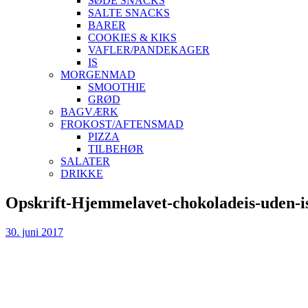
SØDE SNACKS
SALTE SNACKS
BARER
COOKIES & KIKS
VAFLER/PANDEKAGER
IS
MORGENMAD
SMOOTHIE
GRØD
BAGVÆRK
FROKOST/AFTENSMAD
PIZZA
TILBEHØR
SALATER
DRIKKE
Skip
Opskrift-Hjemmelavet-chokoladeis-uden-i
to
content
30. juni 2017