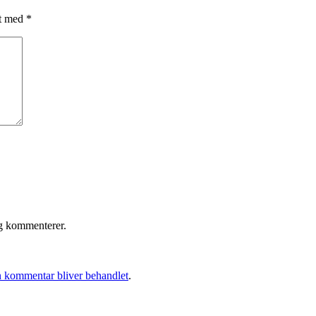
et med
*
eg kommenterer.
 kommentar bliver behandlet
.