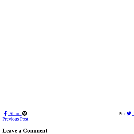
Share
Pin
Navigation
Previous Post
til
Leave a Comment