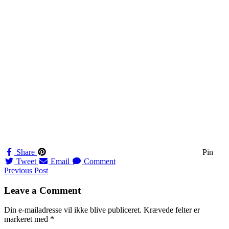
Share
Pin
Tweet
Email
Comment
Navigation
Previous Post
til
Leave a Comment
indlæg
Din e-mailadresse vil ikke blive publiceret.
Krævede felter er
markeret med
*