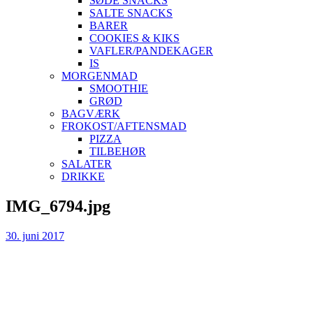
SØDE SNACKS
SALTE SNACKS
BARER
COOKIES & KIKS
VAFLER/PANDEKAGER
IS
MORGENMAD
SMOOTHIE
GRØD
BAGVÆRK
FROKOST/AFTENSMAD
PIZZA
TILBEHØR
SALATER
DRIKKE
Skip
IMG_6794.jpg
to
content
30. juni 2017