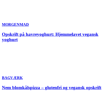
MORGENMAD
Opskrift på havreyoghurt: Hjemmelavet vegansk
yoghurt
BAGVÆRK
Nem blomkålspizza – glutenfri og vegansk opskrift