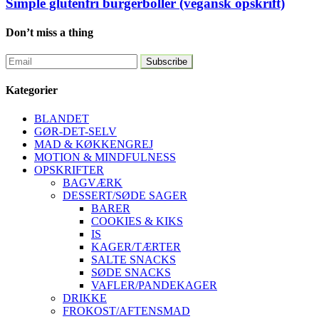
Simple glutenfri burgerboller (vegansk opskrift)
Don’t miss a thing
Kategorier
BLANDET
GØR-DET-SELV
MAD & KØKKENGREJ
MOTION & MINDFULNESS
OPSKRIFTER
BAGVÆRK
DESSERT/SØDE SAGER
BARER
COOKIES & KIKS
IS
KAGER/TÆRTER
SALTE SNACKS
SØDE SNACKS
VAFLER/PANDEKAGER
DRIKKE
FROKOST/AFTENSMAD