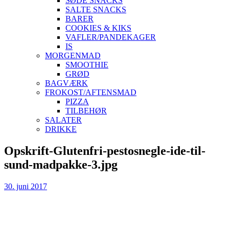
SØDE SNACKS
SALTE SNACKS
BARER
COOKIES & KIKS
VAFLER/PANDEKAGER
IS
MORGENMAD
SMOOTHIE
GRØD
BAGVÆRK
FROKOST/AFTENSMAD
PIZZA
TILBEHØR
SALATER
DRIKKE
Skip
Opskrift-Glutenfri-pestosnegle-ide-til-
to
sund-madpakke-3.jpg
content
30. juni 2017