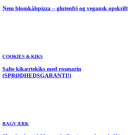
Nem blomkålspizza – glutenfri og vegansk opskrift
COOKIES & KIKS
Salte kikærtekiks med rosmarin
(SPRØDHEDSGARANTI!)
BAGVÆRK