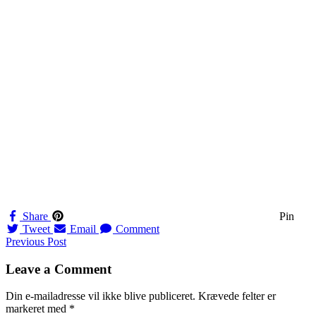
Share
Pin
Tweet
Email
Comment
Navigation
Previous Post
til
Leave a Comment
indlæg
Din e-mailadresse vil ikke blive publiceret.
Krævede felter er
markeret med
*