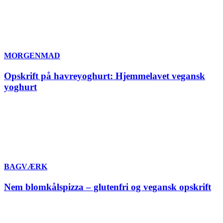
MORGENMAD
Opskrift på havreyoghurt: Hjemmelavet vegansk
yoghurt
BAGVÆRK
Nem blomkålspizza – glutenfri og vegansk opskrift