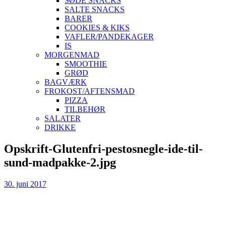
SØDE SNACKS
SALTE SNACKS
BARER
COOKIES & KIKS
VAFLER/PANDEKAGER
IS
MORGENMAD
SMOOTHIE
GRØD
BAGVÆRK
FROKOST/AFTENSMAD
PIZZA
TILBEHØR
SALATER
DRIKKE
Skip
Opskrift-Glutenfri-pestosnegle-ide-til-
to
sund-madpakke-2.jpg
content
30. juni 2017