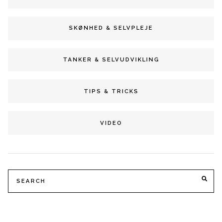
SKØNHED & SELVPLEJE
TANKER & SELVUDVIKLING
TIPS & TRICKS
VIDEO
Search
SE
for: