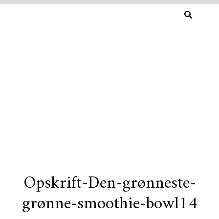
SØG
EFTER:
Opskrift-Den-grønneste-
Skip
grønne-smoothie-bowl14
to
content