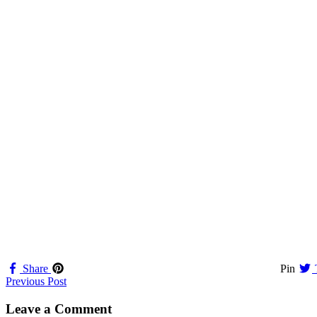
Share
Pin
Navigation
Previous Post
til
Leave a Comment