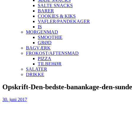
SØDE SNACKS
SALTE SNACKS
BARER
COOKIES & KIKS
VAFLER/PANDEKAGER
IS
MORGENMAD
SMOOTHIE
GRØD
BAGVÆRK
FROKOST/AFTENSMAD
PIZZA
TILBEHØR
SALATER
DRIKKE
Skip
Opskrift-Den-bedste-banankage-den-sunde-
to
content
30. juni 2017