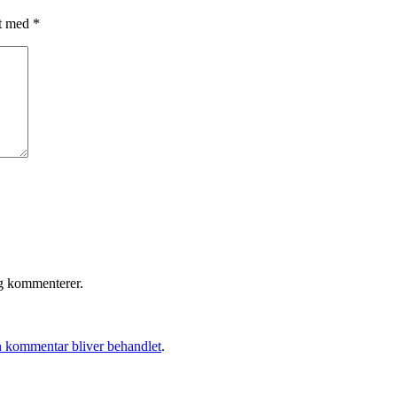
et med
*
eg kommenterer.
 kommentar bliver behandlet
.