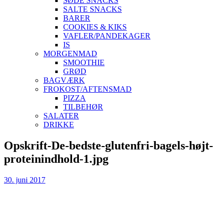
SØDE SNACKS
SALTE SNACKS
BARER
COOKIES & KIKS
VAFLER/PANDEKAGER
IS
MORGENMAD
SMOOTHIE
GRØD
BAGVÆRK
FROKOST/AFTENSMAD
PIZZA
TILBEHØR
SALATER
DRIKKE
Skip
Opskrift-De-bedste-glutenfri-bagels-højt-
to
proteinindhold-1.jpg
content
30. juni 2017