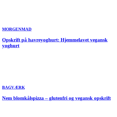
MORGENMAD
Opskrift på havreyoghurt: Hjemmelavet vegansk
yoghurt
BAGVÆRK
Nem blomkålspizza – glutenfri og vegansk opskrift