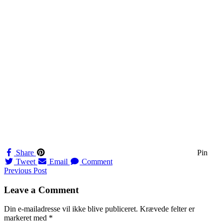
Share
Pin
Tweet
Email
Comment
Navigation
Previous Post
til
Leave a Comment
indlæg
Din e-mailadresse vil ikke blive publiceret.
Krævede felter er
markeret med
*