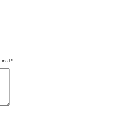
et med
*