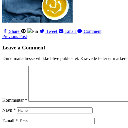
Share
Pin
Tweet
Email
Comment
Navigation
Previous Post
til
Leave a Comment
indlæg
Din e-mailadresse vil ikke blive publiceret.
Krævede felter er marker
Kommentar
*
Navn
*
E-mail
*