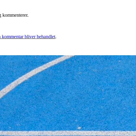
eg kommenterer.
 kommentar bliver behandlet
.