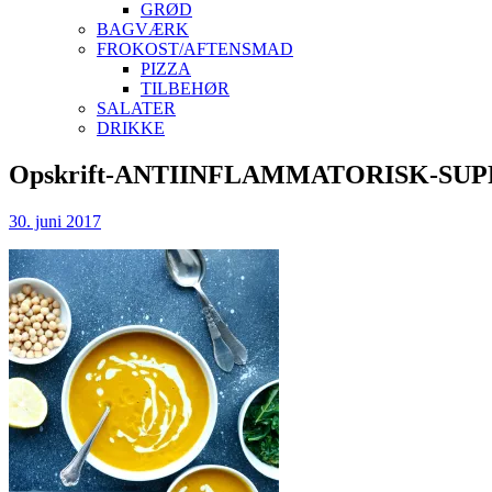
GRØD
BAGVÆRK
FROKOST/AFTENSMAD
PIZZA
TILBEHØR
SALATER
DRIKKE
Skip
Opskrift-ANTIINFLAMMATORISK-SUPPE-
to
content
30. juni 2017