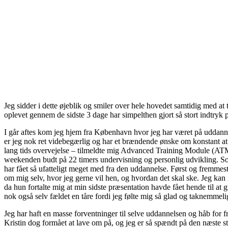
Jeg sidder i dette øjeblik og smiler over hele hovedet samtidig med at 
oplevet gennem de sidste 3 dage har simpelthen gjort så stort indtryk p
I går aftes kom jeg hjem fra København hvor jeg har været på uddannel
er jeg nok ret videbegærlig og har et brændende ønske om konstant at u
lang tids overvejelse – tilmeldte mig Advanced Training Module (A
weekenden budt på 22 timers undervisning og personlig udvikling. S
har fået så ufatteligt meget med fra den uddannelse. Først og fremme
om mig selv, hvor jeg gerne vil hen, og hvordan det skal ske. Jeg kan 
da hun fortalte mig at min sidste præsentation havde fået hende til at 
nok også selv fældet en tåre fordi jeg følte mig så glad og taknemmeli
Jeg har haft en masse forventninger til selve uddannelsen og håb for fr
Kristin dog formået at lave om på, og jeg er så spændt på den næste st