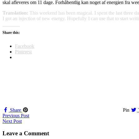
skal afleveres om 11 dage. Forhåbentlig kan noget af energien fra wee
Translation:
This weekend has been magical. I spent the last three d
I got an injection of new energy. Hopefully I can use that to start wri
Share this:
Facebook
Pinterest
Share
Pin
Navigation
Previous Post
Next Post
til
indlæg
Leave a Comment