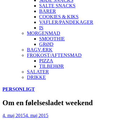
SØDE SNACKS
SALTE SNACKS
BARER
COOKIES & KIKS
VAFLER/PANDEKAGER
IS
MORGENMAD
SMOOTHIE
GRØD
BAGVÆRK
FROKOST/AFTENSMAD
PIZZA
TILBEHØR
SALATER
DRIKKE
Skip
PERSONLIGT
to
content
Om en følelsesladet weekend
4. maj 2015
4. maj 2015