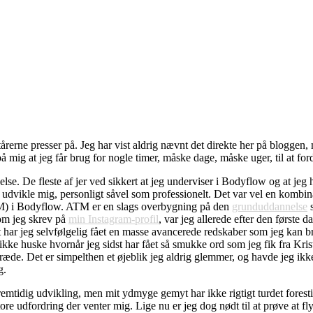
tårerne presser på. Jeg har vist aldrig nævnt det direkte her på bloggen,
å mig at jeg får brug for nogle timer, måske dage, måske uger, til at ford
se. De fleste af jer ved sikkert at jeg underviser i Bodyflow og at je
dvikle mig, personligt såvel som professionelt. Det var vel en kombinati
TM) i Bodyflow. ATM er en slags overbygning på den
grunduddannelse
s
om jeg skrev på
min Instagram-profil
, var jeg allerede efter den første
st har jeg selvfølgelig fået en masse avancerede redskaber som jeg kan
ikke huske hvornår jeg sidst har fået så smukke ord som jeg fik fra Kri
græde. Det er simpelthen et øjeblik jeg aldrig glemmer, og havde jeg ikk
g.
emtidig udvikling, men mit ydmyge gemyt har ikke rigtigt turdet forestil
ore udfordring der venter mig. Lige nu er jeg dog nødt til at prøve at f