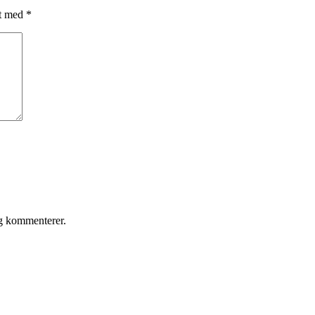
et med
*
eg kommenterer.