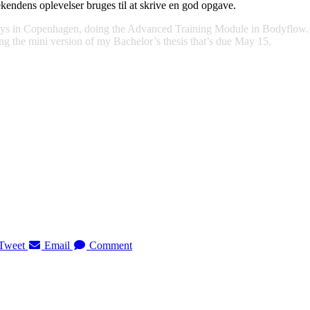
kendens oplevelser bruges til at skrive en god opgave.
ays in Copenhagen, doing the Advanced Training Module in Bodyflow. I 
ting the mini version of my Bachelor’s thesis that’s due May 15.
Tweet
Email
Comment