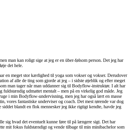
 men man kan roligt sige at jeg er en über-følsom person. Det jeg har
øje det hele.
g har en meget stor kærlighed til yoga som vokser og vokser. Derudover
on af alle de ting som gjorde at jeg – i sidste øjeblik og efter meget
om man tager når man uddanner sig til Bodyflow-instruktør. I alt har
 dag fuldstændig udmattet mentalt – men på en virkelig god måde. Jeg
 bruge i min Bodyflow-undervisning, men jeg har også lært en masse
stin, vores fantastiske underviser og coach. Det mest rørende var dog
e siddet blandt en flok mennesker jeg ikke rigtigt kendte, havde jeg
le sig hvad det eventuelt kunne føre til på længere sigt. Det har
lytte mit fokus fuldstændigt og vende tilbage til min minibachelor som