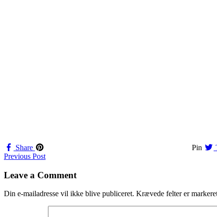
Share
Pin
Navigation
Previous Post
til
Leave a Comment
indlæg
Din e-mailadresse vil ikke blive publiceret.
Krævede felter er marker