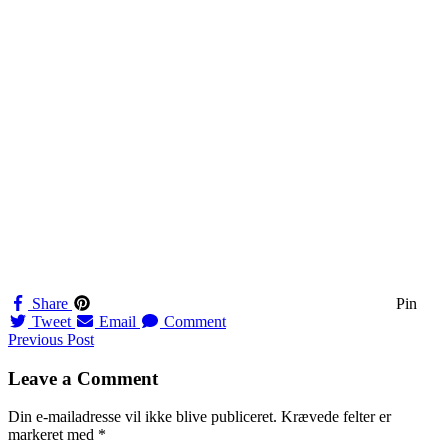
Share
Pin
Tweet
Email
Comment
Navigation
Previous Post
til
Leave a Comment
indlæg
Din e-mailadresse vil ikke blive publiceret.
Krævede felter er
markeret med
*