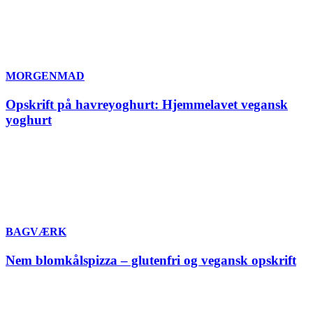
MORGENMAD
Opskrift på havreyoghurt: Hjemmelavet vegansk
yoghurt
BAGVÆRK
Nem blomkålspizza – glutenfri og vegansk opskrift