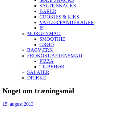
SØDE SNACKS
SALTE SNACKS
BARER
COOKIES & KIKS
VAFLER/PANDEKAGER
IS
MORGENMAD
SMOOTHIE
GRØD
BAGVÆRK
FROKOST/AFTENSMAD
PIZZA
TILBEHØR
SALATER
DRIKKE
Skip
Noget om træningsmål
to
content
15. august 2013