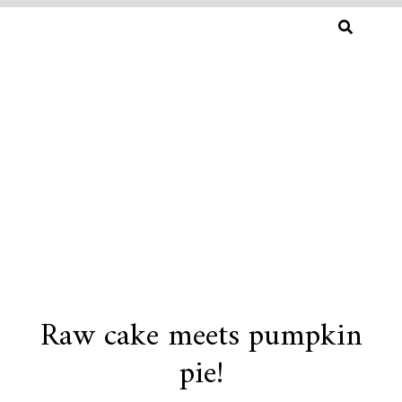
SØG
EFTER:
Raw cake meets pumpkin
Skip
pie!
to
content