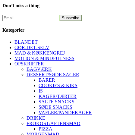
Don’t miss a thing
Kategorier
BLANDET
GØR-DET-SELV
MAD & KØKKENGREJ
MOTION & MINDFULNESS
OPSKRIFTER
BAGVÆRK
DESSERT/SØDE SAGER
BARER
COOKIES & KIKS
IS
KAGER/TÆRTER
SALTE SNACKS
SØDE SNACKS
VAFLER/PANDEKAGER
DRIKKE
FROKOST/AFTENSMAD
PIZZA
MORGENMAD