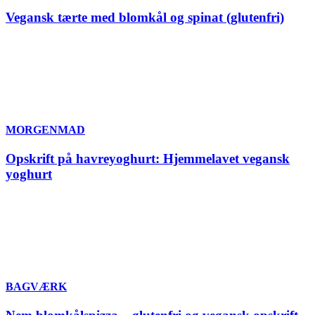
Vegansk tærte med blomkål og spinat (glutenfri)
MORGENMAD
Opskrift på havreyoghurt: Hjemmelavet vegansk
yoghurt
BAGVÆRK