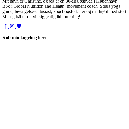
Mit navn er Christine, og jeg er en 30-årig østjyde i København,
BSc i Global Nutrition and Health, movement coach, Strala yoga
guide, bevægelsesentusiast, kogebogsforfatter og madnørd med stort
M. Jeg håber du vil kigge dig lidt omkring!
Køb min kogebog her: