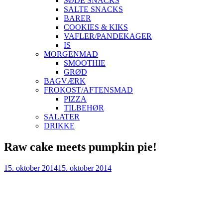
SØDE SNACKS
SALTE SNACKS
BARER
COOKIES & KIKS
VAFLER/PANDEKAGER
IS
MORGENMAD
SMOOTHIE
GRØD
BAGVÆRK
FROKOST/AFTENSMAD
PIZZA
TILBEHØR
SALATER
DRIKKE
Skip
Raw cake meets pumpkin pie!
to
content
15. oktober 2014
15. oktober 2014