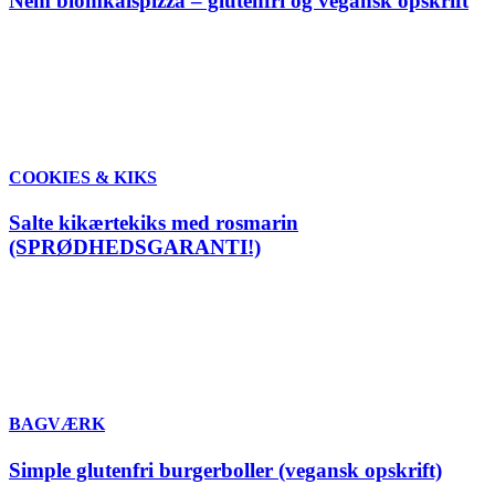
Nem blomkålspizza – glutenfri og vegansk opskrift
COOKIES & KIKS
Salte kikærtekiks med rosmarin
(SPRØDHEDSGARANTI!)
BAGVÆRK
Simple glutenfri burgerboller (vegansk opskrift)