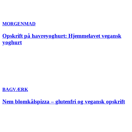
MORGENMAD
Opskrift på havreyoghurt: Hjemmelavet vegansk
yoghurt
BAGVÆRK
Nem blomkålspizza – glutenfri og vegansk opskrift