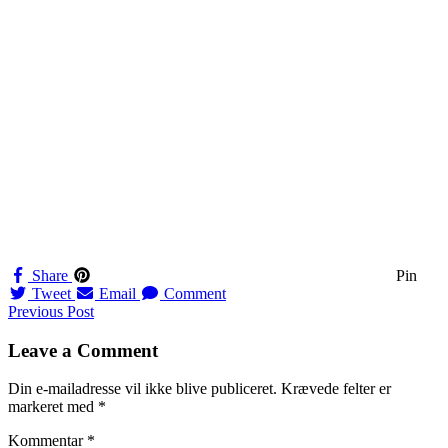
Share
Pin
Tweet
Email
Comment
Navigation
Previous Post
til
Leave a Comment
indlæg
Din e-mailadresse vil ikke blive publiceret.
Krævede felter er
markeret med
*
Kommentar
*