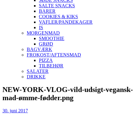
SØDE SNACKS
SALTE SNACKS
BARER
COOKIES & KIKS
VAFLER/PANDEKAGER
IS
MORGENMAD
SMOOTHIE
GRØD
BAGVÆRK
FROKOST/AFTENSMAD
PIZZA
TILBEHØR
SALATER
DRIKKE
Skip
NEW-YORK-VLOG-vild-udsigt-vegansk-
to
mad-ømme-fødder.png
content
30. juni 2017