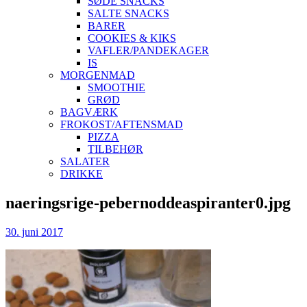
SØDE SNACKS
SALTE SNACKS
BARER
COOKIES & KIKS
VAFLER/PANDEKAGER
IS
MORGENMAD
SMOOTHIE
GRØD
BAGVÆRK
FROKOST/AFTENSMAD
PIZZA
TILBEHØR
SALATER
DRIKKE
Skip
naeringsrige-pebernoddeaspiranter0.jpg
to
content
30. juni 2017