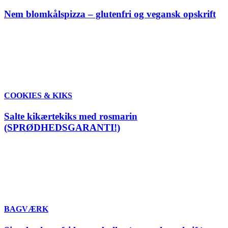
Nem blomkålspizza – glutenfri og vegansk opskrift
COOKIES & KIKS
Salte kikærtekiks med rosmarin
(SPRØDHEDSGARANTI!)
BAGVÆRK