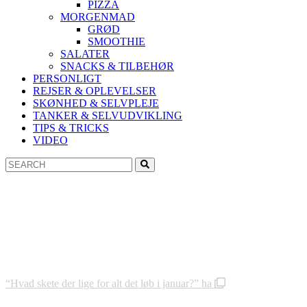
PIZZA
MORGENMAD
GRØD
SMOOTHIE
SALATER
SNACKS & TILBEHØR
PERSONLIGT
REJSER & OPLEVELSER
SKØNHED & SELVPLEJE
TANKER & SELVUDVIKLING
TIPS & TRICKS
VIDEO
Search
Search
for:
“Hvad skete der lige for alt det løb i januar?” ha