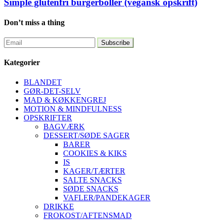
Simple glutenfri burgerboller (vegansk opskrift)
Don’t miss a thing
Kategorier
BLANDET
GØR-DET-SELV
MAD & KØKKENGREJ
MOTION & MINDFULNESS
OPSKRIFTER
BAGVÆRK
DESSERT/SØDE SAGER
BARER
COOKIES & KIKS
IS
KAGER/TÆRTER
SALTE SNACKS
SØDE SNACKS
VAFLER/PANDEKAGER
DRIKKE
FROKOST/AFTENSMAD