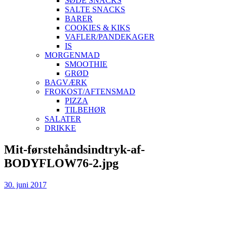
SØDE SNACKS
SALTE SNACKS
BARER
COOKIES & KIKS
VAFLER/PANDEKAGER
IS
MORGENMAD
SMOOTHIE
GRØD
BAGVÆRK
FROKOST/AFTENSMAD
PIZZA
TILBEHØR
SALATER
DRIKKE
Skip
Mit-førstehåndsindtryk-af-
to
BODYFLOW76-2.jpg
content
30. juni 2017