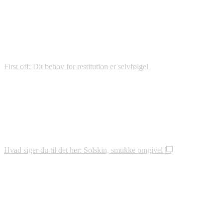
First off: Dit behov for restitution er selvfølgel
Hvad siger du til det her: Solskin, smukke omgivel