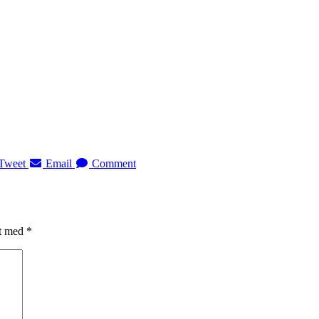
Tweet
Email
Comment
et med
*