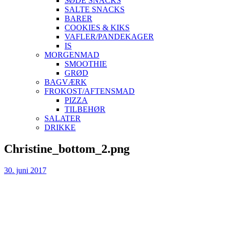
SØDE SNACKS
SALTE SNACKS
BARER
COOKIES & KIKS
VAFLER/PANDEKAGER
IS
MORGENMAD
SMOOTHIE
GRØD
BAGVÆRK
FROKOST/AFTENSMAD
PIZZA
TILBEHØR
SALATER
DRIKKE
Skip
Christine_bottom_2.png
to
content
30. juni 2017