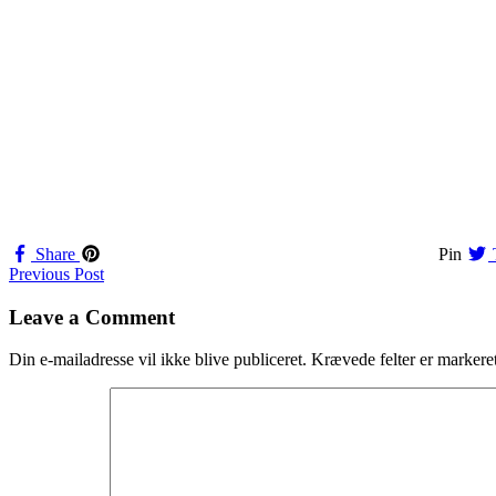
Share
Pin
Navigation
Previous Post
til
Leave a Comment
indlæg
Din e-mailadresse vil ikke blive publiceret.
Krævede felter er marker