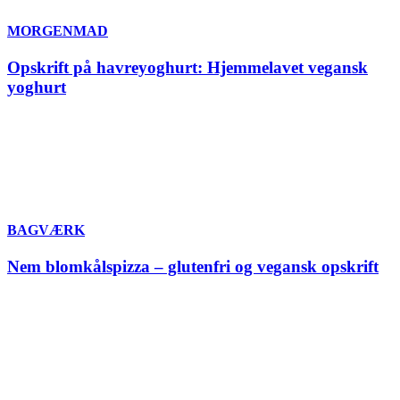
MORGENMAD
Opskrift på havreyoghurt: Hjemmelavet vegansk
yoghurt
BAGVÆRK
Nem blomkålspizza – glutenfri og vegansk opskrift