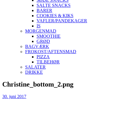
SØDE SNACKS
SALTE SNACKS
BARER
COOKIES & KIKS
VAFLER/PANDEKAGER
IS
MORGENMAD
SMOOTHIE
GRØD
BAGVÆRK
FROKOST/AFTENSMAD
PIZZA
TILBEHØR
SALATER
DRIKKE
Skip
Christine_bottom_2.png
to
content
30. juni 2017