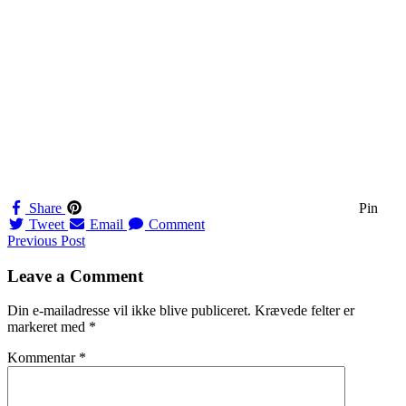
Share
Pin
Tweet
Email
Comment
Navigation
Previous Post
til
Leave a Comment
indlæg
Din e-mailadresse vil ikke blive publiceret.
Krævede felter er
markeret med
*
Kommentar
*