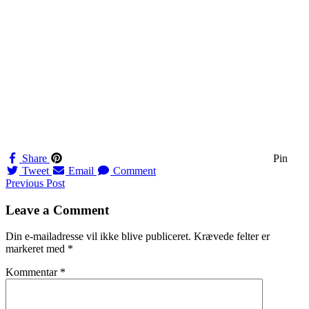
Share
Pin
Tweet
Email
Comment
Navigation
Previous Post
til
Leave a Comment
indlæg
Din e-mailadresse vil ikke blive publiceret.
Krævede felter er
markeret med
*
Kommentar
*