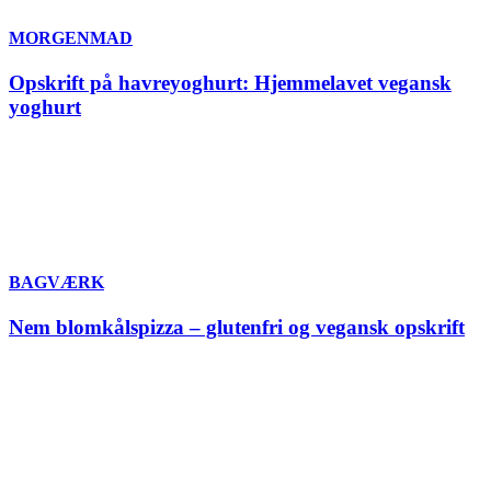
MORGENMAD
Opskrift på havreyoghurt: Hjemmelavet vegansk
yoghurt
BAGVÆRK
Nem blomkålspizza – glutenfri og vegansk opskrift