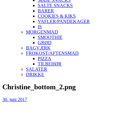
SØDE SNACKS
SALTE SNACKS
BARER
COOKIES & KIKS
VAFLER/PANDEKAGER
IS
MORGENMAD
SMOOTHIE
GRØD
BAGVÆRK
FROKOST/AFTENSMAD
PIZZA
TILBEHØR
SALATER
DRIKKE
Skip
Christine_bottom_2.png
to
content
30. juni 2017