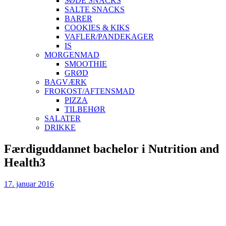
SØDE SNACKS
SALTE SNACKS
BARER
COOKIES & KIKS
VAFLER/PANDEKAGER
IS
MORGENMAD
SMOOTHIE
GRØD
BAGVÆRK
FROKOST/AFTENSMAD
PIZZA
TILBEHØR
SALATER
DRIKKE
Skip
Færdiguddannet bachelor i Nutrition and
to
Health3
content
17. januar 2016