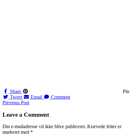
Share
Pin
Tweet
Email
Comment
Navigation
Previous Post
til
Leave a Comment
indlæg
Din e-mailadresse vil ikke blive publiceret.
Krævede felter er
markeret med
*