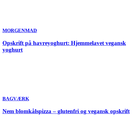
MORGENMAD
Opskrift på havreyoghurt: Hjemmelavet vegansk
yoghurt
BAGVÆRK
Nem blomkålspizza – glutenfri og vegansk opskrift