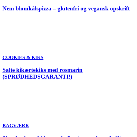
Nem blomkålspizza – glutenfri og vegansk opskrift
COOKIES & KIKS
Salte kikærtekiks med rosmarin
(SPRØDHEDSGARANTI!)
BAGVÆRK