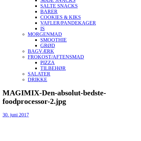
SØDE SNACKS
SALTE SNACKS
BARER
COOKIES & KIKS
VAFLER/PANDEKAGER
IS
MORGENMAD
SMOOTHIE
GRØD
BAGVÆRK
FROKOST/AFTENSMAD
PIZZA
TILBEHØR
SALATER
DRIKKE
Skip
MAGIMIX-Den-absolut-bedste-
to
foodprocessor-2.jpg
content
30. juni 2017