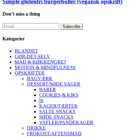
Simple glutenfri burgerboller (vegansk opskrift)
Don’t miss a thing
Kategorier
BLANDET
GØR-DET-SELV
MAD & KØKKENGREJ
MOTION & MINDFULNESS
OPSKRIFTER
BAGVÆRK
DESSERT/SØDE SAGER
BARER
COOKIES & KIKS
IS
KAGER/TÆRTER
SALTE SNACKS
SØDE SNACKS
VAFLER/PANDEKAGER
DRIKKE
FROKOST/AFTENSMAD