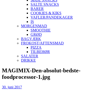
SØDE SNACKS
SALTE SNACKS
BARER
COOKIES & KIKS
VAFLER/PANDEKAGER
IS
MORGENMAD
SMOOTHIE
GRØD
BAGVÆRK
FROKOST/AFTENSMAD
PIZZA
TILBEHØR
SALATER
DRIKKE
Skip
MAGIMIX-Den-absolut-bedste-
to
foodprocessor-1.jpg
content
30. juni 2017