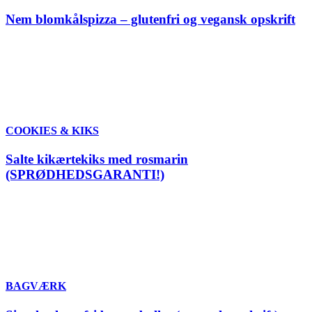
Nem blomkålspizza – glutenfri og vegansk opskrift
COOKIES & KIKS
Salte kikærtekiks med rosmarin
(SPRØDHEDSGARANTI!)
BAGVÆRK