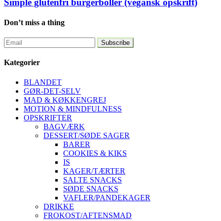
Simple glutenfri burgerboller (vegansk opskrift)
Don’t miss a thing
Kategorier
BLANDET
GØR-DET-SELV
MAD & KØKKENGREJ
MOTION & MINDFULNESS
OPSKRIFTER
BAGVÆRK
DESSERT/SØDE SAGER
BARER
COOKIES & KIKS
IS
KAGER/TÆRTER
SALTE SNACKS
SØDE SNACKS
VAFLER/PANDEKAGER
DRIKKE
FROKOST/AFTENSMAD