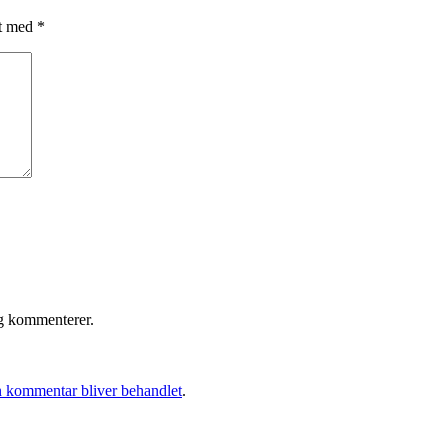
et med
*
eg kommenterer.
 kommentar bliver behandlet
.