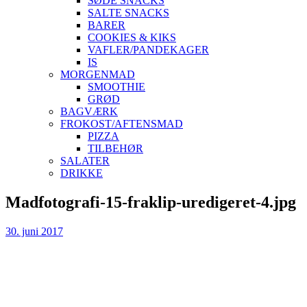
SØDE SNACKS
SALTE SNACKS
BARER
COOKIES & KIKS
VAFLER/PANDEKAGER
IS
MORGENMAD
SMOOTHIE
GRØD
BAGVÆRK
FROKOST/AFTENSMAD
PIZZA
TILBEHØR
SALATER
DRIKKE
Skip
Madfotografi-15-fraklip-uredigeret-4.jpg
to
content
30. juni 2017