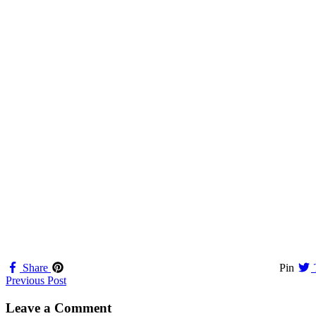
Share
Pin
Navigation
Previous Post
til
Leave a Comment