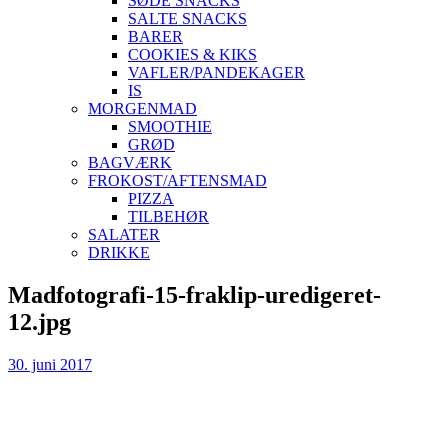
SØDE SNACKS
SALTE SNACKS
BARER
COOKIES & KIKS
VAFLER/PANDEKAGER
IS
MORGENMAD
SMOOTHIE
GRØD
BAGVÆRK
FROKOST/AFTENSMAD
PIZZA
TILBEHØR
SALATER
DRIKKE
Skip
Madfotografi-15-fraklip-uredigeret-
to
12.jpg
content
30. juni 2017