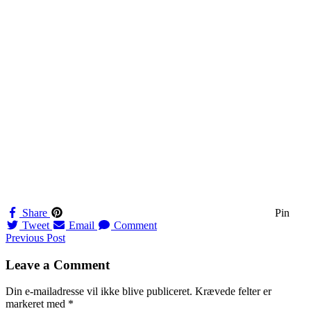
Share
Pin
Tweet
Email
Comment
Navigation
Previous Post
til
Leave a Comment
indlæg
Din e-mailadresse vil ikke blive publiceret.
Krævede felter er
markeret med
*