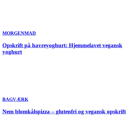
MORGENMAD
Opskrift på havreyoghurt: Hjemmelavet vegansk
yoghurt
BAGVÆRK
Nem blomkålspizza – glutenfri og vegansk opskrift