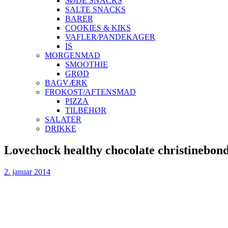
SØDE SNACKS
SALTE SNACKS
BARER
COOKIES & KIKS
VAFLER/PANDEKAGER
IS
MORGENMAD
SMOOTHIE
GRØD
BAGVÆRK
FROKOST/AFTENSMAD
PIZZA
TILBEHØR
SALATER
DRIKKE
Skip
Lovechock healthy chocolate christinebon
to
content
2. januar 2014