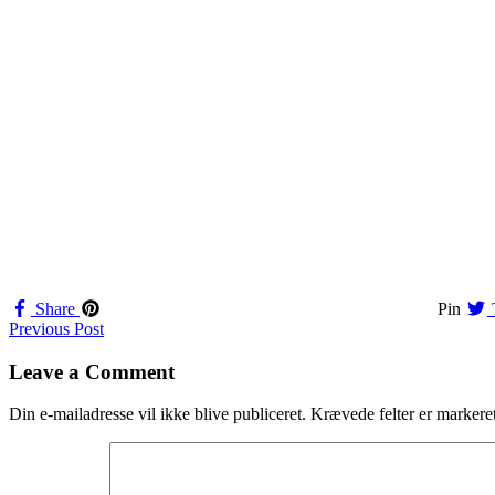
Share
Pin
Navigation
Previous Post
til
Leave a Comment
indlæg
Din e-mailadresse vil ikke blive publiceret.
Krævede felter er marker