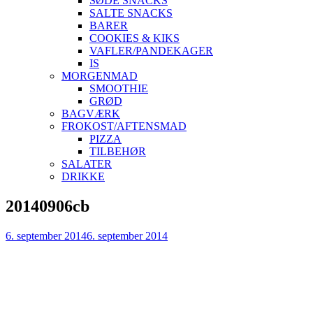
SØDE SNACKS
SALTE SNACKS
BARER
COOKIES & KIKS
VAFLER/PANDEKAGER
IS
MORGENMAD
SMOOTHIE
GRØD
BAGVÆRK
FROKOST/AFTENSMAD
PIZZA
TILBEHØR
SALATER
DRIKKE
Skip
20140906cb
to
content
6. september 2014
6. september 2014