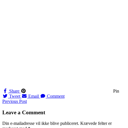
Share
Pin
Tweet
Email
Comment
Navigation
Previous Post
til
Leave a Comment
indlæg
Din e-mailadresse vil ikke blive publiceret.
Krævede felter er