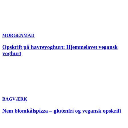
MORGENMAD
Opskrift på havreyoghurt: Hjemmelavet vegansk
yoghurt
BAGVÆRK
Nem blomkålspizza – glutenfri og vegansk opskrift