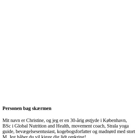
Personen bag skærmen
Mit navn er Christine, og jeg er en 30-årig østjyde i København,
BSc i Global Nutrition and Health, movement coach, Strala yoga
guide, bevægelsesentusiast, kogebogsforfatter og madnørd med stort
M. Jeg håber du vil kigge dig lidt omkring!