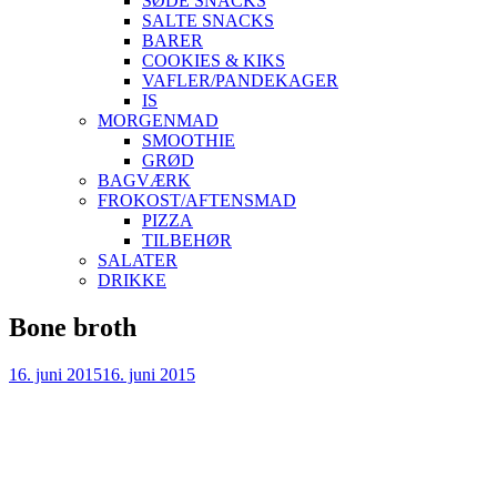
SØDE SNACKS
SALTE SNACKS
BARER
COOKIES & KIKS
VAFLER/PANDEKAGER
IS
MORGENMAD
SMOOTHIE
GRØD
BAGVÆRK
FROKOST/AFTENSMAD
PIZZA
TILBEHØR
SALATER
DRIKKE
Skip
Bone broth
to
content
16. juni 2015
16. juni 2015