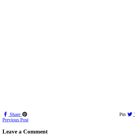
Share
Pin
Navigation
Previous Post
til
Leave a Comment