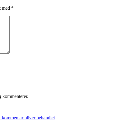
et med
*
eg kommenterer.
 kommentar bliver behandlet
.