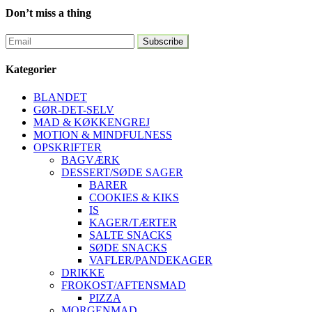
Don’t miss a thing
Kategorier
BLANDET
GØR-DET-SELV
MAD & KØKKENGREJ
MOTION & MINDFULNESS
OPSKRIFTER
BAGVÆRK
DESSERT/SØDE SAGER
BARER
COOKIES & KIKS
IS
KAGER/TÆRTER
SALTE SNACKS
SØDE SNACKS
VAFLER/PANDEKAGER
DRIKKE
FROKOST/AFTENSMAD
PIZZA
MORGENMAD