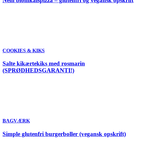
Nem blomkålspizza – glutenfri og vegansk opskrift
COOKIES & KIKS
Salte kikærtekiks med rosmarin
(SPRØDHEDSGARANTI!)
BAGVÆRK
Simple glutenfri burgerboller (vegansk opskrift)