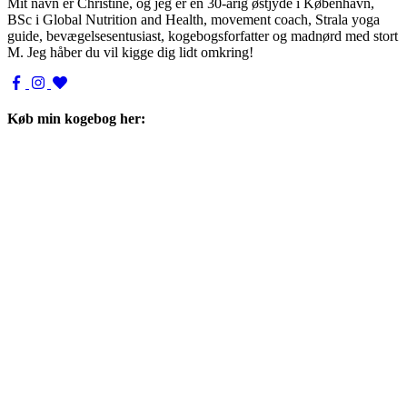
Mit navn er Christine, og jeg er en 30-årig østjyde i København,
BSc i Global Nutrition and Health, movement coach, Strala yoga
guide, bevægelsesentusiast, kogebogsforfatter og madnørd med stort
M. Jeg håber du vil kigge dig lidt omkring!
Køb min kogebog her: