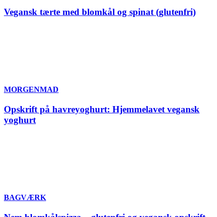
Vegansk tærte med blomkål og spinat (glutenfri)
MORGENMAD
Opskrift på havreyoghurt: Hjemmelavet vegansk
yoghurt
BAGVÆRK