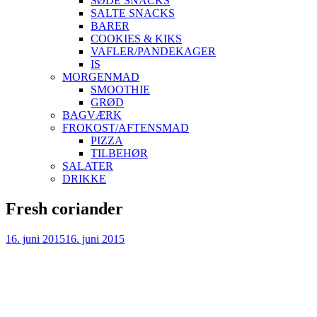
SØDE SNACKS
SALTE SNACKS
BARER
COOKIES & KIKS
VAFLER/PANDEKAGER
IS
MORGENMAD
SMOOTHIE
GRØD
BAGVÆRK
FROKOST/AFTENSMAD
PIZZA
TILBEHØR
SALATER
DRIKKE
Skip
Fresh coriander
to
content
16. juni 2015
16. juni 2015