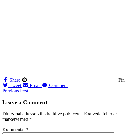
Share
Pin
Tweet
Email
Comment
Navigation
Previous Post
til
Leave a Comment
indlæg
Din e-mailadresse vil ikke blive publiceret.
Krævede felter er
markeret med
*
Kommentar
*