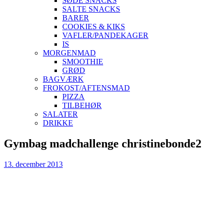
SØDE SNACKS
SALTE SNACKS
BARER
COOKIES & KIKS
VAFLER/PANDEKAGER
IS
MORGENMAD
SMOOTHIE
GRØD
BAGVÆRK
FROKOST/AFTENSMAD
PIZZA
TILBEHØR
SALATER
DRIKKE
Skip
Gymbag madchallenge christinebonde2
to
content
13. december 2013