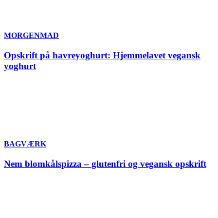
MORGENMAD
Opskrift på havreyoghurt: Hjemmelavet vegansk
yoghurt
BAGVÆRK
Nem blomkålspizza – glutenfri og vegansk opskrift