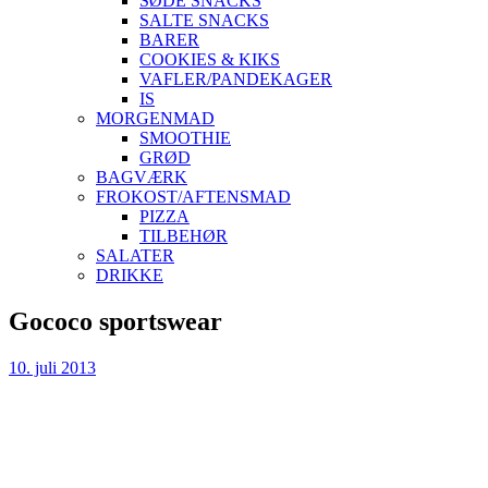
SØDE SNACKS
SALTE SNACKS
BARER
COOKIES & KIKS
VAFLER/PANDEKAGER
IS
MORGENMAD
SMOOTHIE
GRØD
BAGVÆRK
FROKOST/AFTENSMAD
PIZZA
TILBEHØR
SALATER
DRIKKE
Skip
Gococo sportswear
to
content
10. juli 2013