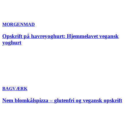
MORGENMAD
Opskrift på havreyoghurt: Hjemmelavet vegansk
yoghurt
BAGVÆRK
Nem blomkålspizza – glutenfri og vegansk opskrift