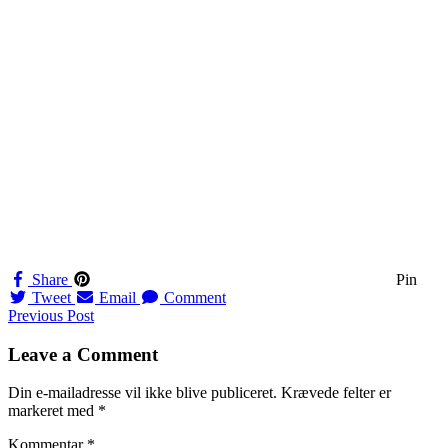
Share
Pin
Tweet
Email
Comment
Navigation
Previous Post
til
Leave a Comment
indlæg
Din e-mailadresse vil ikke blive publiceret.
Krævede felter er
markeret med
*
Kommentar
*