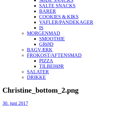
SØDE SNACKS
SALTE SNACKS
BARER
COOKIES & KIKS
VAFLER/PANDEKAGER
IS
MORGENMAD
SMOOTHIE
GRØD
BAGVÆRK
FROKOST/AFTENSMAD
PIZZA
TILBEHØR
SALATER
DRIKKE
Skip
Christine_bottom_2.png
to
content
30. juni 2017