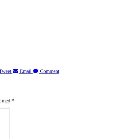
Tweet
Email
Comment
et med
*