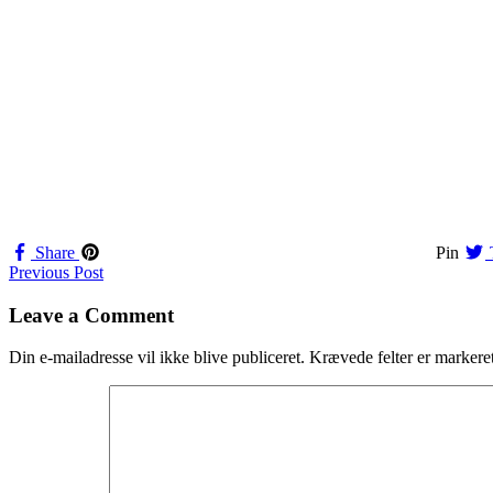
Share
Pin
Navigation
Previous Post
til
Leave a Comment
indlæg
Din e-mailadresse vil ikke blive publiceret.
Krævede felter er marker