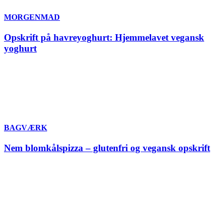
MORGENMAD
Opskrift på havreyoghurt: Hjemmelavet vegansk
yoghurt
BAGVÆRK
Nem blomkålspizza – glutenfri og vegansk opskrift