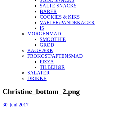
SØDE SNACKS
SALTE SNACKS
BARER
COOKIES & KIKS
VAFLER/PANDEKAGER
IS
MORGENMAD
SMOOTHIE
GRØD
BAGVÆRK
FROKOST/AFTENSMAD
PIZZA
TILBEHØR
SALATER
DRIKKE
Skip
Christine_bottom_2.png
to
content
30. juni 2017