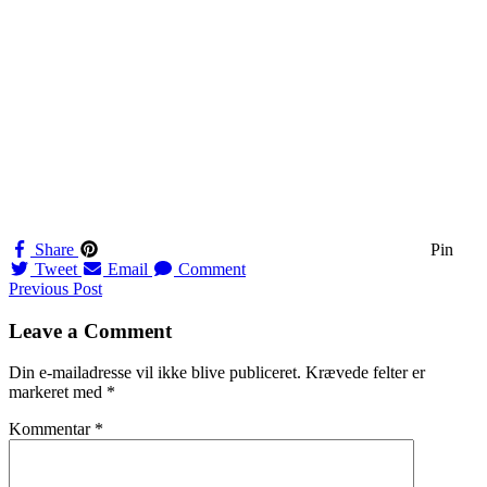
Share
Pin
Tweet
Email
Comment
Navigation
Previous Post
til
Leave a Comment
indlæg
Din e-mailadresse vil ikke blive publiceret.
Krævede felter er
markeret med
*
Kommentar
*