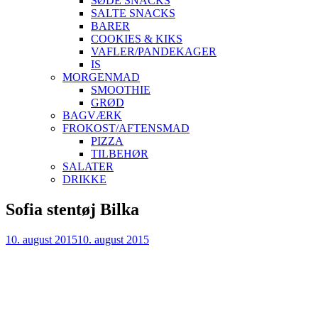
SØDE SNACKS
SALTE SNACKS
BARER
COOKIES & KIKS
VAFLER/PANDEKAGER
IS
MORGENMAD
SMOOTHIE
GRØD
BAGVÆRK
FROKOST/AFTENSMAD
PIZZA
TILBEHØR
SALATER
DRIKKE
Skip
Sofia stentøj Bilka
to
content
10. august 2015
10. august 2015