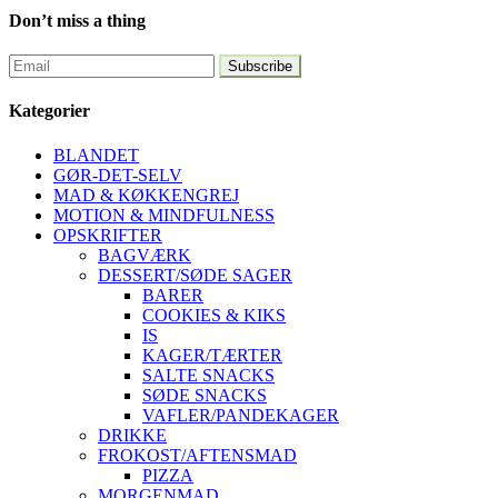
Don’t miss a thing
Kategorier
BLANDET
GØR-DET-SELV
MAD & KØKKENGREJ
MOTION & MINDFULNESS
OPSKRIFTER
BAGVÆRK
DESSERT/SØDE SAGER
BARER
COOKIES & KIKS
IS
KAGER/TÆRTER
SALTE SNACKS
SØDE SNACKS
VAFLER/PANDEKAGER
DRIKKE
FROKOST/AFTENSMAD
PIZZA
MORGENMAD