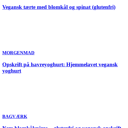
Vegansk tærte med blomkål og spinat (glutenfri)
MORGENMAD
Opskrift på havreyoghurt: Hjemmelavet vegansk
yoghurt
BAGVÆRK