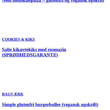
Nem blomkålspizza – glutenfri og vegansk opskrift
COOKIES & KIKS
Salte kikærtekiks med rosmarin
(SPRØDHEDSGARANTI!)
BAGVÆRK
Simple glutenfri burgerboller (vegansk opskrift)