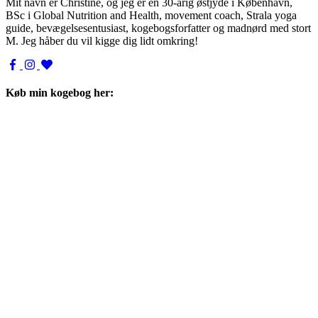
Mit navn er Christine, og jeg er en 30-årig østjyde i København,
BSc i Global Nutrition and Health, movement coach, Strala yoga
guide, bevægelsesentusiast, kogebogsforfatter og madnørd med stort
M. Jeg håber du vil kigge dig lidt omkring!
Køb min kogebog her: