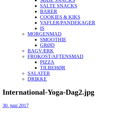
SØDE SNACKS
SALTE SNACKS
BARER
COOKIES & KIKS
VAFLER/PANDEKAGER
IS
MORGENMAD
SMOOTHIE
GRØD
BAGVÆRK
FROKOST/AFTENSMAD
PIZZA
TILBEHØR
SALATER
DRIKKE
Skip
International-Yoga-Dag2.jpg
to
content
30. juni 2017