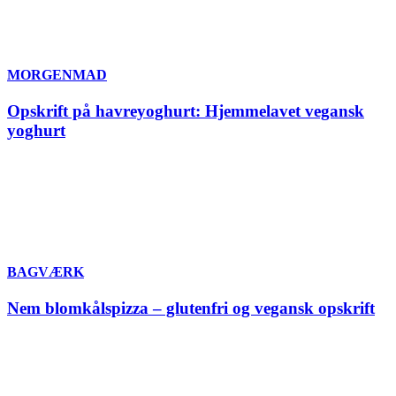
MORGENMAD
Opskrift på havreyoghurt: Hjemmelavet vegansk
yoghurt
BAGVÆRK
Nem blomkålspizza – glutenfri og vegansk opskrift