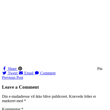
Share
Pin
Tweet
Email
Comment
Navigation
Previous Post
til
Leave a Comment
indlæg
Din e-mailadresse vil ikke blive publiceret.
Krævede felter er
markeret med
*
Kommentar
*