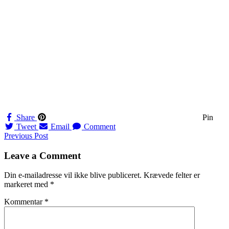
Share
Pin
Tweet
Email
Comment
Navigation
Previous Post
til
Leave a Comment
indlæg
Din e-mailadresse vil ikke blive publiceret.
Krævede felter er
markeret med
*
Kommentar
*