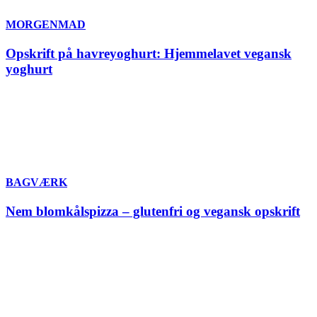
MORGENMAD
Opskrift på havreyoghurt: Hjemmelavet vegansk
yoghurt
BAGVÆRK
Nem blomkålspizza – glutenfri og vegansk opskrift