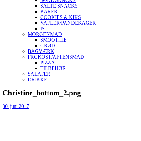
SØDE SNACKS
SALTE SNACKS
BARER
COOKIES & KIKS
VAFLER/PANDEKAGER
IS
MORGENMAD
SMOOTHIE
GRØD
BAGVÆRK
FROKOST/AFTENSMAD
PIZZA
TILBEHØR
SALATER
DRIKKE
Skip
Christine_bottom_2.png
to
content
30. juni 2017