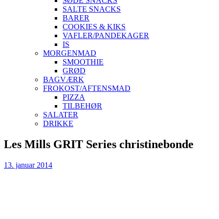
SØDE SNACKS
SALTE SNACKS
BARER
COOKIES & KIKS
VAFLER/PANDEKAGER
IS
MORGENMAD
SMOOTHIE
GRØD
BAGVÆRK
FROKOST/AFTENSMAD
PIZZA
TILBEHØR
SALATER
DRIKKE
Skip
Les Mills GRIT Series christinebonde
to
content
13. januar 2014