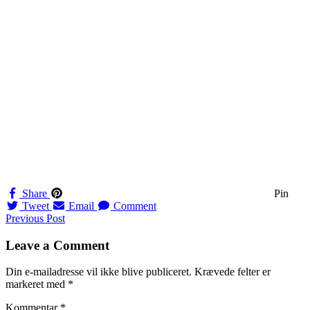
Share
Pin
Tweet
Email
Comment
Navigation
Previous Post
til
Leave a Comment
indlæg
Din e-mailadresse vil ikke blive publiceret.
Krævede felter er
markeret med
*
Kommentar
*