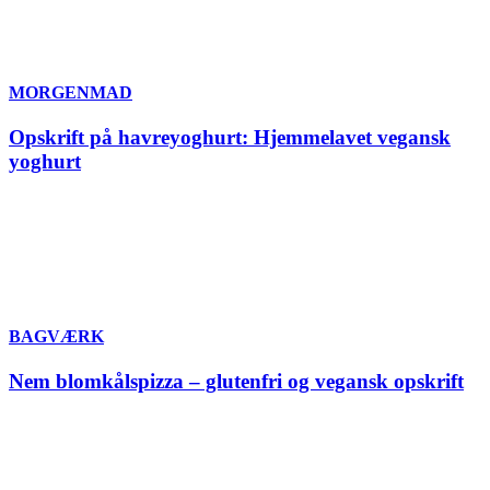
MORGENMAD
Opskrift på havreyoghurt: Hjemmelavet vegansk
yoghurt
BAGVÆRK
Nem blomkålspizza – glutenfri og vegansk opskrift