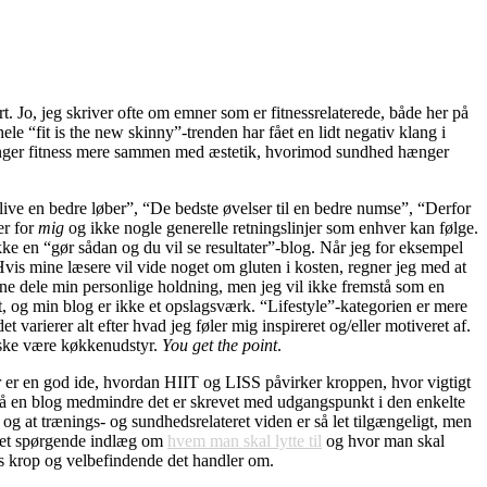
rt. Jo, jeg skriver ofte om emner som er fitnessrelaterede, både her på
hele “fit is the new skinny”-trenden har fået en lidt negativ klang i
nger fitness mere sammen med æstetik, hvorimod sundhed hænger
ive en bedre løber”, “De bedste øvelser til en bedre numse”, “Derfor
er for
mig
og ikke nogle generelle retningslinjer som enhver kan følge.
kke en “gør sådan og du vil se resultater”-blog. Når jeg for eksempel
 Hvis mine læsere vil vide noget om gluten i kosten, regner jeg med at
erne dele min personlige holdning, men jeg vil ikke fremstå som en
t, og min blog er ikke et opslagsværk. “Lifestyle”-kategorien er mere
 varierer alt efter hvad jeg føler mig inspireret og/eller motiveret af.
måske være køkkenudstyr.
You get the point
.
ver er en god ide, hvordan HIIT og LISS påvirker kroppen, hvor vigtigt
m på en blog medmindre det er skrevet med udgangspunkt i den enkelte
 og at trænings- og sundhedsrelateret viden er så let tilgængeligt, men
t et spørgende indlæg om
hvem man skal lytte til
og hvor man skal
eres krop og velbefindende det handler om.