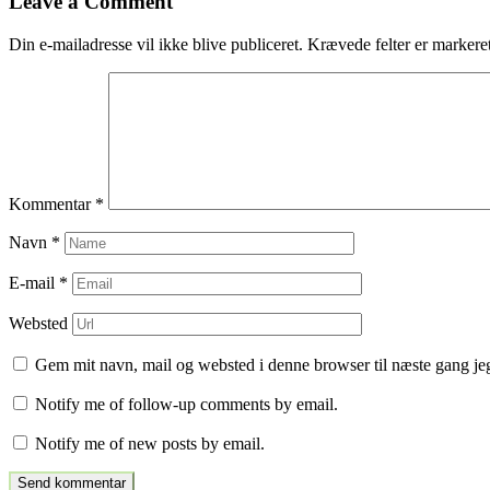
indlæg
Leave a Comment
Din e-mailadresse vil ikke blive publiceret.
Krævede felter er marker
Kommentar
*
Navn
*
E-mail
*
Websted
Gem mit navn, mail og websted i denne browser til næste gang j
Notify me of follow-up comments by email.
Notify me of new posts by email.