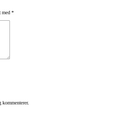
et med
*
eg kommenterer.