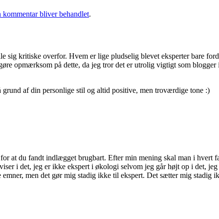
 kommentar bliver behandlet
.
e sig kritiske overfor. Hvem er lige pludselig blevet eksperter bare ford
gøre opmærksom på dette, da jeg tror det er utrolig vigtigt som blogger
rund af din personlige stil og altid positive, men troværdige tone :)
 for at du fandt indlægget brugbart. Efter min mening skal man i hvert 
ser i det, jeg er ikke ekspert i økologi selvom jeg går højt op i det, jeg
ner, men det gør mig stadig ikke til ekspert. Det sætter mig stadig ikke