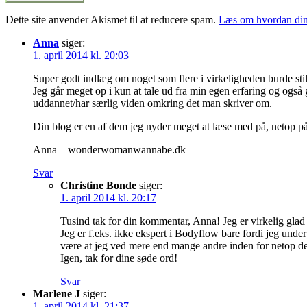
Dette site anvender Akismet til at reducere spam.
Læs om hvordan din
Anna
siger:
1. april 2014 kl. 20:03
Super godt indlæg om noget som flere i virkeligheden burde still
Jeg går meget op i kun at tale ud fra min egen erfaring og også 
uddannet/har særlig viden omkring det man skriver om.
Din blog er en af dem jeg nyder meget at læse med på, netop på g
Anna – wonderwomanwannabe.dk
Svar
Christine Bonde
siger:
1. april 2014 kl. 20:17
Tusind tak for din kommentar, Anna! Jeg er virkelig glad
Jeg er f.eks. ikke ekspert i Bodyflow bare fordi jeg undervi
være at jeg ved mere end mange andre inden for netop de em
Igen, tak for dine søde ord!
Svar
Marlene J
siger:
1. april 2014 kl. 21:37