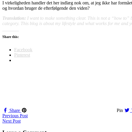
I virkeligheden handler det her indlæg nok om, at jeg ikke har formåe
og hvordan bruger de efterfølgende den viden?
Translation:
I want to make something clear. This is not a “how to” blo
category. This blog is about my lifestyle and what works for me and yo
Share this:
Facebook
Pinterest
Share
Pin
Navigation
Previous Post
Next Post
til