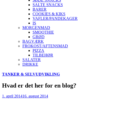
SØDE SNACKS
SALTE SNACKS
BARER
COOKIES & KIKS
VAFLER/PANDEKAGER
IS
MORGENMAD
SMOOTHIE
GRØD
BAGVÆRK
FROKOST/AFTENSMAD
PIZZA
TILBEHØR
SALATER
DRIKKE
Skip
TANKER & SELVUDVIKLING
to
content
Hvad er det her for en blog?
1. april 2014
16. august 2014