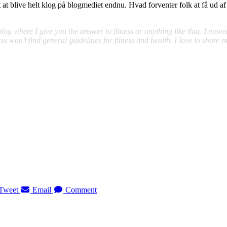
t at blive helt klog på blogmediet endnu. Hvad forventer folk at få ud
g where I give you the answer to fitness or anything like that. I moved 
u won’t find general guidelines for fitness and health. I love to share
Tweet
Email
Comment