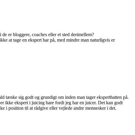
i de er bloggere, coaches eller et sted derimellem?
 ikke at tage en ekspert har på, med mindre man naturligvis er
fald tænke sig godt og grundigt om inden man tager eksperthatten på.
 er ikke ekspert i juicing bare fordi jeg har en juicer. Det kan godt
 i position til at rådgive eller vejlede andre mennesker i det.