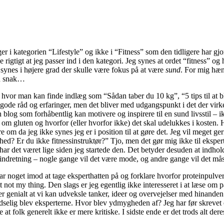
er i kategorien “Lifestyle” og ikke i “Fitness” som den tidligere har gjo
rigtigt at jeg passer ind i den kategori. Jeg synes at ordet “fitness” og 
eg synes i højere grad der skulle være fokus på at være
sund
. For mig hæ
en snak…
hvor man kan finde indlæg som “Sådan taber du 10 kg”, “5 tips til at bl
 gode råd og erfaringer, men det bliver med udgangspunkt i det der virk
 blog som forhåbentlig kan motivere og inspirere til en sund livsstil – i
t om gluten og hvorfor (eller hvorfor ikke) det skal udelukkes i kosten.
e om da jeg ikke synes jeg er i position til at gøre det. Jeg vil meget g
ed? Er du ikke fitnessinstruktør?” Tjo, men det gør mig ikke til eksper
har det været lige siden jeg startede den. Det betyder desuden at indholdet
ligindretning – nogle gange vil det være mode, og andre gange vil det 
 har noget imod at tage eksperthatten på og forklare hvorfor proteinpul
st not my thing. Den slags er jeg egentlig ikke interesseret i at læse o
er genialt at vi kan udveksle tanker, ideer og overvejelser med hinanden
dselig blev eksperterne. Hvor blev ydmygheden af? Jeg har før skreve
 at folk generelt ikke er mere kritiske. I sidste ende er det trods alt d