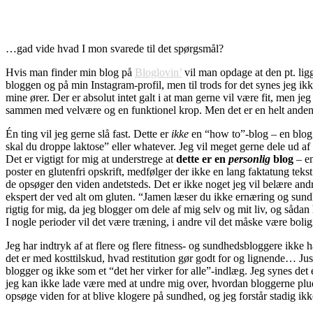
…gad vide hvad I mon svarede til det spørgsmål?
Hvis man finder min blog på
Bloglovin’
vil man opdage at den pt. ligg
bloggen og på min Instagram-profil, men til trods for det synes jeg ikke 
mine ører. Der er absolut intet galt i at man gerne vil være fit, men j
sammen med velvære og en funktionel krop. Men det er en helt and
Én ting vil jeg gerne slå fast. Dette er
ikke
en “how to”-blog – en blog 
skal du droppe laktose” eller whatever. Jeg vil meget gerne dele ud af
Det er vigtigt for mig at understrege at
dette er en
personlig
blog
– en
poster en glutenfri opskrift, medfølger der ikke en lang faktatung teks
de opsøger den viden andetsteds. Det er ikke noget jeg vil belære andr
ekspert der ved alt om gluten. “Jamen læser du ikke ernæring og sundh
rigtig for mig, da jeg blogger om dele af mig selv og mit liv, og sådan 
I nogle perioder vil det være træning, i andre vil det måske være bo
Jeg har indtryk af at flere og flere fitness- og sundhedsbloggere ikke
det er med kosttilskud, hvad restitution gør godt for og lignende… Ju
blogger og ikke som et “det her virker for alle”-indlæg. Jeg synes det 
jeg kan ikke lade være med at undre mig over, hvordan bloggerne plu
opsøge viden for at blive klogere på sundhed, og jeg forstår stadig ikke