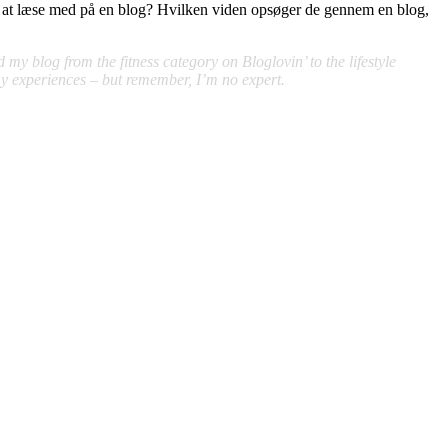
 af at læse med på en blog? Hvilken viden opsøger de gennem en blog,
my blog from the fitness category on Bloglovin’ to the lifestyle
 my experiences – but remember, I’m no expert.